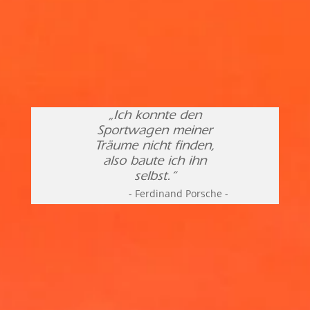
„Ich konnte den
Sportwagen meiner
Träume nicht finden,
also baute ich ihn
selbst.“
- Ferdinand Porsche -